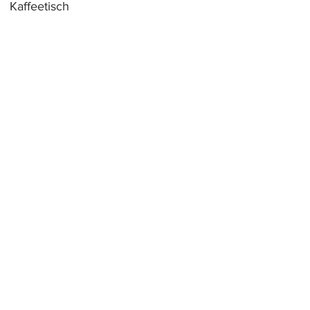
Kaffeetisch
Hocker
Unsere Geschäfte
Unsere Geschichte
NUTZUNGSBEDINGUNGEN
DATENSCHUTZ-BESTIMMUNGEN
en construction
BLOG