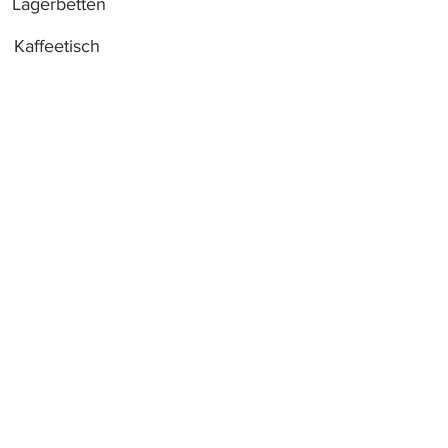
Lagerbetten
Kaffeetisch
Hocker
Unsere Geschäfte
Unsere Geschichte
NUTZUNGSBEDINGUNGEN
DATENSCHUTZ-BESTIMMUNGEN