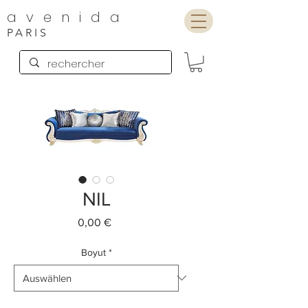
avenida
PARIS
NIL
Preis
0,00 €
Boyut
*