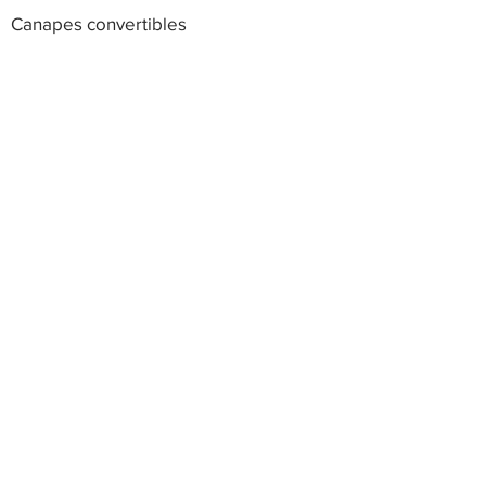
Canapes convertibles
Fauteuil
Ensembles canapés
Canapés d'angle
Chambres à coucher
Salles à manger
Chaises
Lits coffre
Tables basses