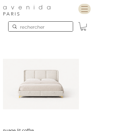
avenida
PARIS
nuage lit coffre